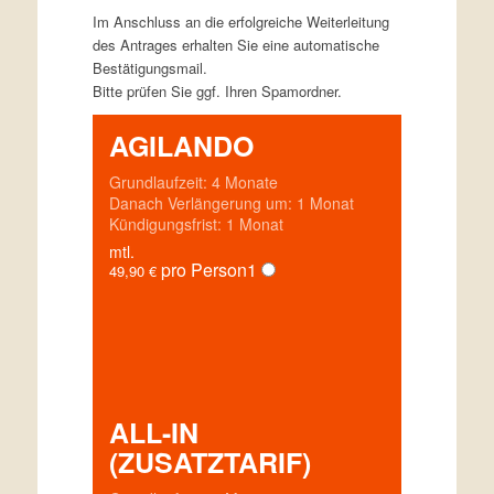
Im Anschluss an die erfolgreiche Weiterleitung
des Antrages erhalten Sie eine automatische
Bestätigungsmail.
Bitte prüfen Sie ggf. Ihren Spamordner.
AGILANDO
Grundlaufzeit: 4 Monate
Danach Verlängerung um: 1 Monat
Kündigungsfrist: 1 Monat
mtl.
pro Person
1
49,90
€
ALL-IN
(ZUSATZTARIF)