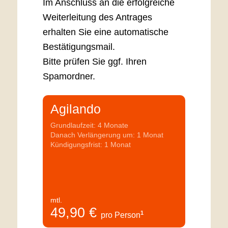
Im Anschluss an die erfolgreiche
Weiterleitung des Antrages
erhalten Sie eine automatische
Bestätigungsmail.
Bitte prüfen Sie ggf. Ihren
Spamordner.
Agilando
Grundlaufzeit: 4 Monate
Danach Verlängerung um: 1 Monat
Kündigungsfrist: 1 Monat
mtl.
49,90
€
1
pro Person