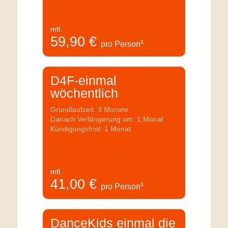
mtl.
59,90
€
1
pro Person
D4F-einmal
wöchentlich
Grundlaufzeit: 3 Monate
Danach Verlängerung um: 1 Monat
Kündigungsfrist: 1 Monat
mtl.
41,00
€
1
pro Person
DanceKids einmal die