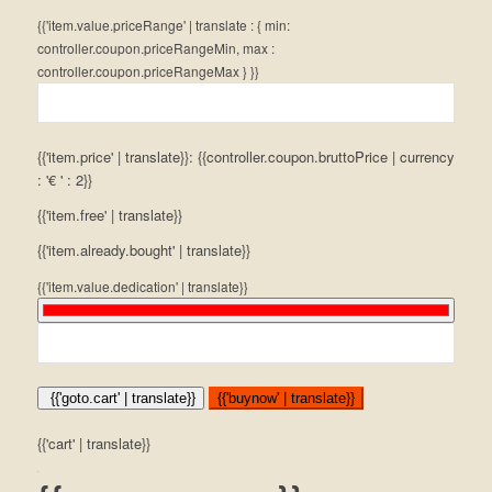
{{'item.value.priceRange' | translate : { min:
controller.coupon.priceRangeMin, max :
controller.coupon.priceRangeMax } }}
{{'item.price' | translate}}: {{controller.coupon.bruttoPrice | currency
: '€ ' : 2}}
{{'item.free' | translate}}
{{'item.already.bought' | translate}}
{{'item.value.dedication' | translate}}
{{'goto.cart' | translate}}
{{'buynow' | translate}}
{{'cart' | translate}}