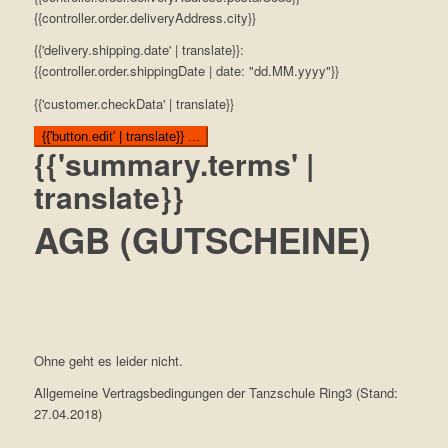
{{controller.order.deliveryAddress.city}}
{{'delivery.shipping.date' | translate}}:
{{controller.order.shippingDate | date: "dd.MM.yyyy"}}
{{'customer.checkData' | translate}}
{{'button.edit' | translate}} ...
{{'summary.terms' |
translate}}
AGB (GUTSCHEINE)
Ohne geht es leider nicht.
Allgemeine Vertragsbedingungen der Tanzschule Ring3 (Stand:
27.04.2018)