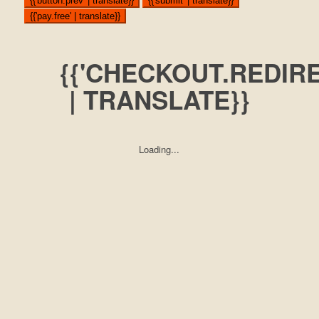
{{'button.prev' | translate}}
{{'submit' | translate}}
{{'pay.free' | translate}}
{{'CHECKOUT.REDIR
| TRANSLATE}}
Loading...