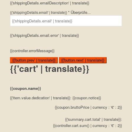
{{'shippingDetails.emailDescription' | translate}}
*
Überprüfe...
{{'shippingDetails.email' | translate}}
{{'shippingDetails.email.error' | translate}}
{{controller.errorMessage}}
{{'button.prev' | translate}}
{{'button.next' | translate}}
{{'cart' | translate}}
{{coupon.name}}
{{'item.value.dedication' | translate}}: {{coupon.notice}}
{{coupon.bruttoPrice | currency : '€' : 2}}
{{'summary.cart.total' | translate}}:
{{controller.cart.sum() | currency : '€' : 2}}