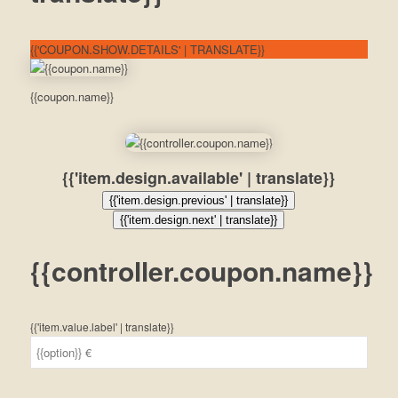
{{'COUPON.SHOW.DETAILS' | TRANSLATE}}
{{coupon.name}}
{{'item.design.available' | translate}}
{{'item.design.previous' | translate}}
{{'item.design.next' | translate}}
{{controller.coupon.name}}
{{'item.value.label' | translate}}