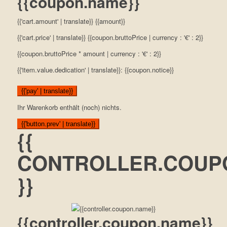
{{coupon.name}}
{{'cart.amount' | translate}} {{amount}}
{{'cart.price' | translate}} {{coupon.bruttoPrice | currency : '€' : 2}}
{{coupon.bruttoPrice * amount | currency : '€' : 2}}
{{'item.value.dedication' | translate}}: {{coupon.notice}}
{{'pay' | translate}}
Ihr Warenkorb enthält (noch) nichts.
{{'button.prev' | translate}}
{{
CONTROLLER.COUP
}}
{{controller.coupon.name}}