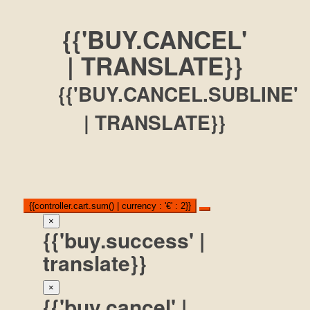
{{'BUY.CANCEL'
| TRANSLATE}}
{{'BUY.CANCEL.SUBLINE'
| TRANSLATE}}
{{controller.cart.sum() | currency : '€' : 2}}
×
{{'buy.success' |
translate}}
×
{{'buy.cancel' |