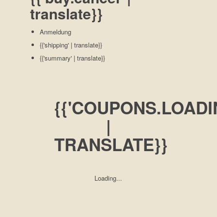
translate}}
Anmeldung
{{'shipping' | translate}}
{{'summary' | translate}}
{{'COUPONS.LOADI
|
TRANSLATE}}
Loading...