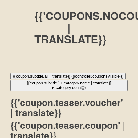
{{'COUPONS.NOCO
|
TRANSLATE}}
{{'coupon.subtitle.all' | translate}} ({{controller.couponsVisible}})
{{'coupon.subtitle.' + category.name | translate}}
({{category.count}})
{{'coupon.teaser.voucher'
| translate}}
{{'coupon.teaser.coupon' |
translate}}